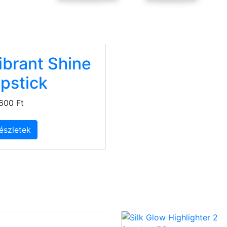
ibrant Shine
ipstick
600 Ft
észletek