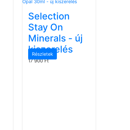
Selection
Stay On
Minerals - új
kiszerelés
Részletek
17 900 Ft