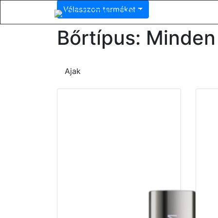
Válasszon terméket
OSZSZOSHOP.HU
Bőrtípus: Minden
Ajak