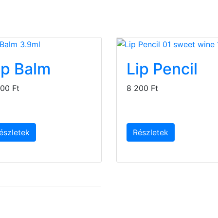
ip Balm
Lip Pencil
00 Ft
8 200 Ft
észletek
Részletek