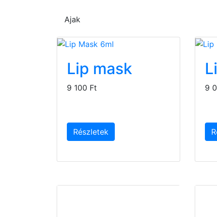
Ajak
Lip mask
L
9 100 Ft
9 0
Részletek
R