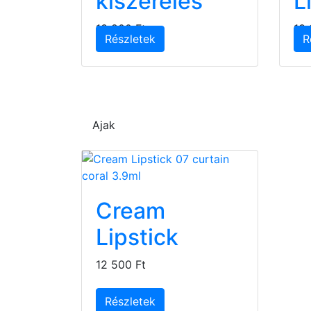
kiszerelés
L
13 800 Ft
13 
Részletek
R
Ajak
Cream
Lipstick
12 500 Ft
Részletek