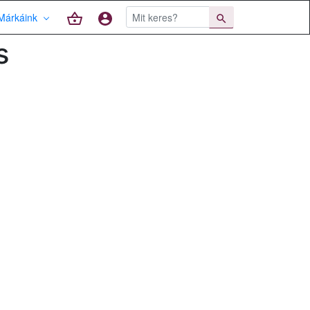
Márkáink
s