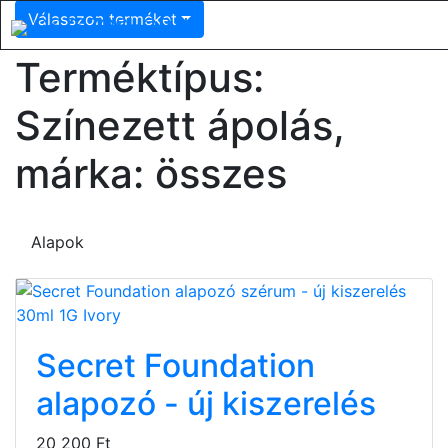
Válasszon terméket
OSZSZOSHOP.HU
Terméktípus:
Színezett ápolás,
márka: összes
Alapok
Secret Foundation
alapozó - új kiszerelés
20 200 Ft