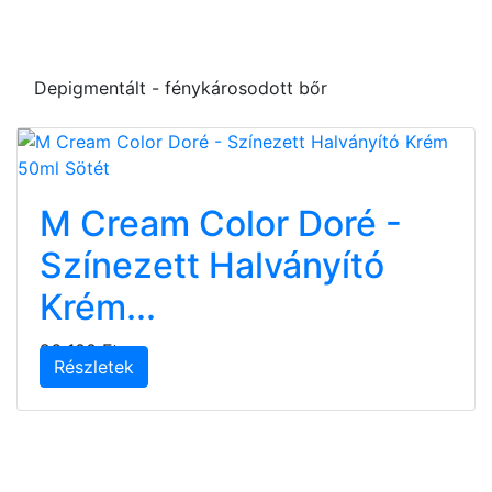
Depigmentált - fénykárosodott bőr
M Cream Color Doré -
Színezett Halványító
Krém...
26 100 Ft
Részletek