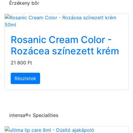
Érzékeny bőr
Rosanic Cream Color -
Rozácea színezett krém
21 800 Ft
Részletek
intensa®« Specialities