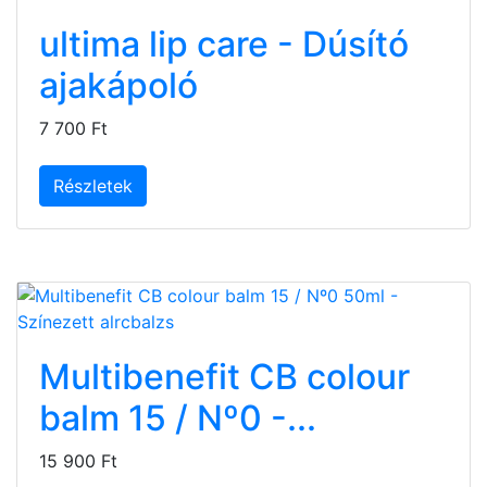
ultima lip care - Dúsító
ajakápoló
7 700 Ft
Részletek
Multibenefit CB colour
balm 15 / Nº0 -...
15 900 Ft