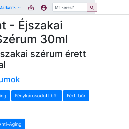
Márkáink
ht - Éjszakai
 Szérum 30ml
szakai szérum érett
al
rumok
ing
Fénykárosodott bőr
Férfi bőr
Anti-Aging