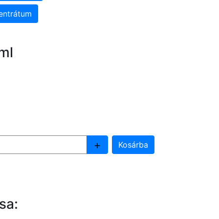
entrátum
ml
sa: