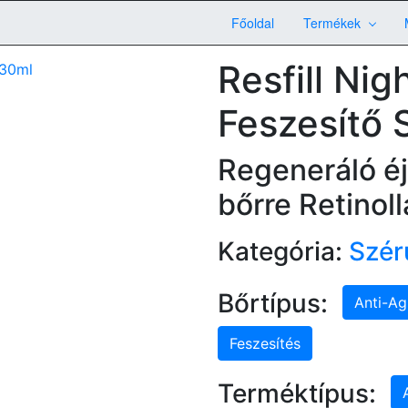
Főoldal
Termékek
Resfill Nig
Feszesítő
Regeneráló éj
bőrre Retinoll
Kategória:
Szé
Bőrtípus:
Anti-Ag
Feszesítés
Terméktípus: