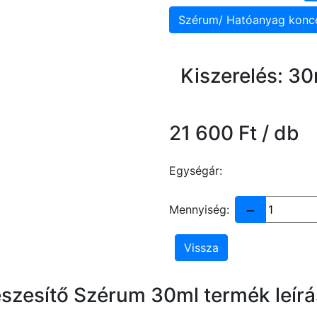
Szérum/ Hatóanyag konc
Kiszerelés: 30
21 600 Ft / db
Egységár:
Mennyiség:
Vissza
Feszesítő Szérum 30ml termék leírá