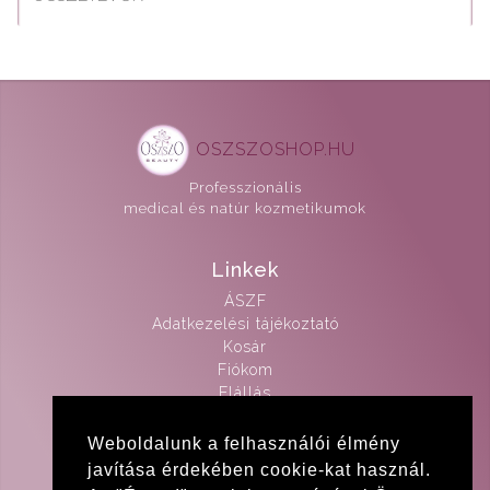
OSZSZOSHOP.HU
Professzionális
medical és natúr kozmetikumok
Linkek
ÁSZF
Adatkezelési tájékoztató
Kosár
Fiókom
Elállás
Kapcsolat
Weboldalunk a felhasználói élmény
javítása érdekében cookie-kat használ.
info@brigittamedicalbeauty.hu