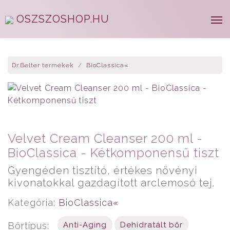
OSZSZOSHOP.HU
Dr.Belter termékek
BioClassica«
Velvet Cream Cleanser 200 ml -
BioClassica - Kétkomponensű tiszt
Gyengéden tisztító, értékes növényi
kivonatokkal gazdagított arclemosó tej.
Kategória:
BioClassica«
Bőrtípus:
Anti-Aging
Dehidratált bőr